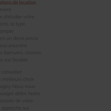
utions de location
ement
 d'étudier votre
ants, le type
 compte
rs un devis précis
 Nous pouvons
er. Barnums, chaises,
n est flexible.
 conseiller
s meilleurs choix
Bugey. Nous nous
budget défini. Notre
réussite de votre
e approche sur