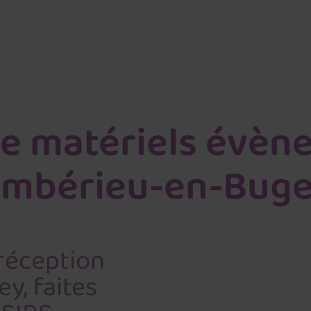
e matériels évèn
mbérieu-en-Bug
réception
y, faites