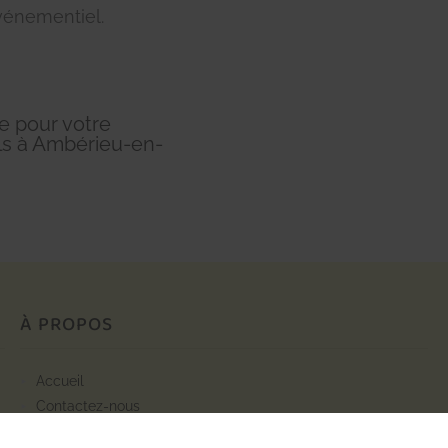
vénementiel.
e pour votre
ls à Ambérieu-en-
À PROPOS
accueil
contactez-nous
mentions légales