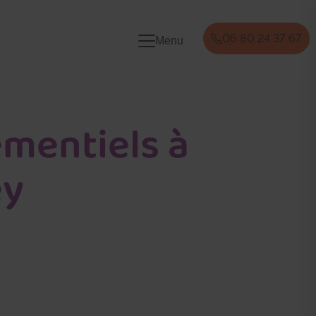
06 80 24 37 67
Menu
ementiels à
ey