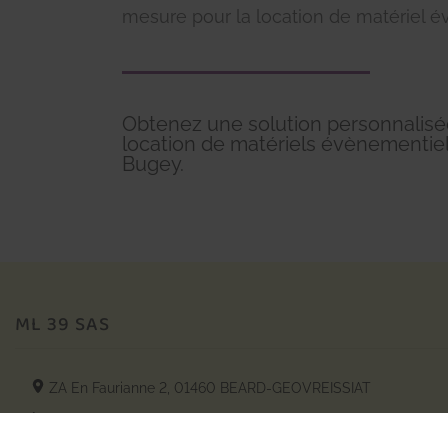
mesure pour la location de matériel é
Obtenez une solution personnalisé
location de matériels évènementie
Bugey.
ML 39 SAS
ZA En Faurianne 2,
01460
BEARD-GEOVREISSIAT
06 80 24 37 67