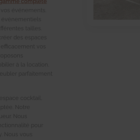
 gamme complète
 vos événements.
s évènementiels
férentes tailles.
 créer des espaces
t efficacement vos
proposons
lier à la location.
meubler parfaitement
espace cocktail,
aptée. Notre
gueur. Nous
nctionnalité pour
y. Nous vous