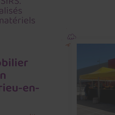
SIRS.
lisés
matériels
bilier
en
rieu-en-