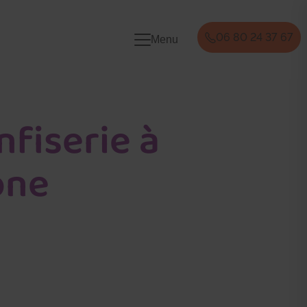
06 80 24 37 67
Menu
nfiserie à
ône