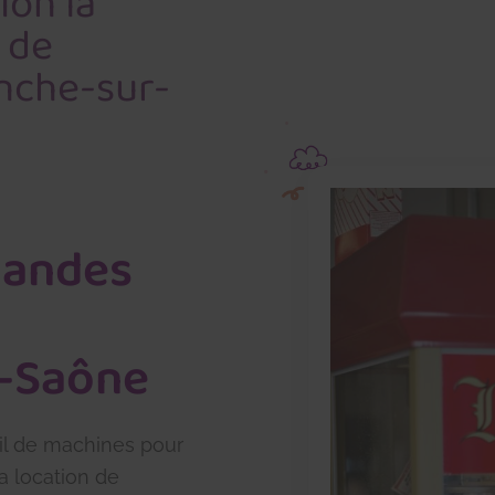
ion la
 de
anche-sur-
mandes
r-Saône
il de machines pour
La location de