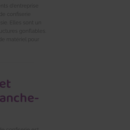
ts d'entreprise
de confiserie
sie. Elles sont un
ructures gonflables.
de matériel pour
et
franche-
de confiserie est