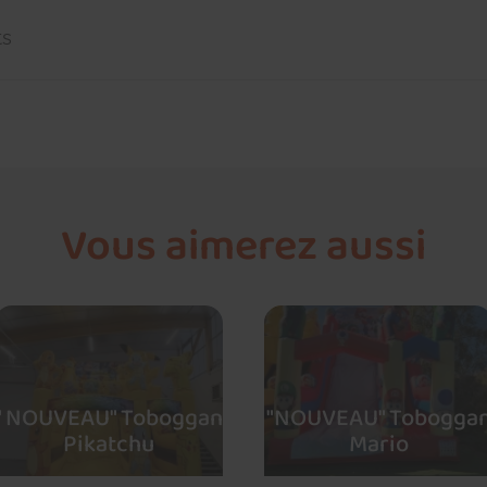
ts
Vous aimerez aussi
" NOUVEAU" Toboggan
"NOUVEAU" Tobogga
Pikatchu
Mario