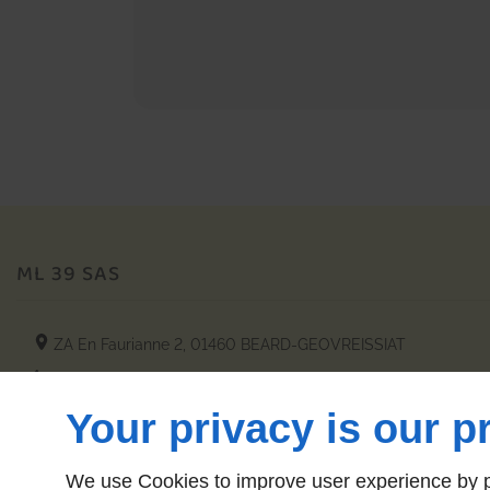
ML 39 SAS
ZA En Faurianne 2,
01460
BEARD-GEOVREISSIAT
06 80 24 37 67
Your privacy is our pr
We use Cookies to improve user experience by pe