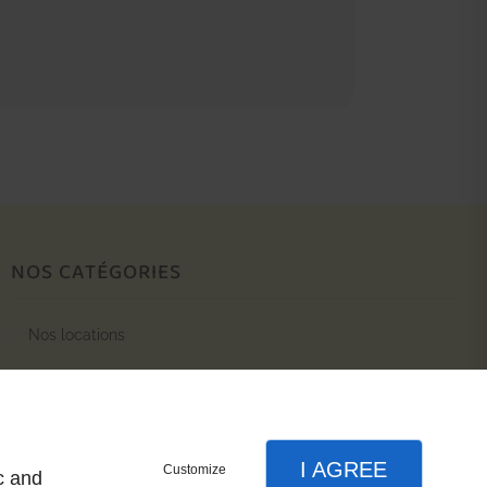
NOS CATÉGORIES
nos locations
I AGREE
Customize
c and