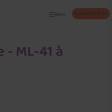
06 80 24 37 67
Menu
 - ML-41 à