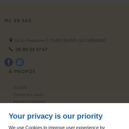
ML 39 SAS
ZA En Faurianne 2,
01460
BEARD-GEOVREISSIAT
06 80 24 37 67
À PROPOS
accueil
contactez-nous
mentions légales
plan du site
Your privacy is our priority
NOS CATÉGORIES
We use Cookies to improve user experience by